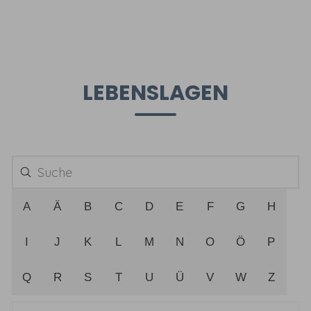
LEBENSLAGEN
A
Ä
B
C
D
E
F
G
H
I
J
K
L
M
N
O
Ö
P
Q
R
S
T
U
Ü
V
W
Z